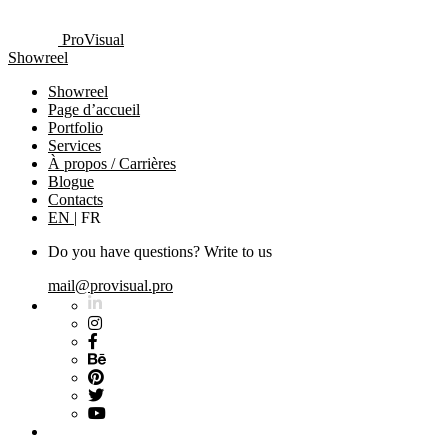
ProVisual
Showreel
Showreel
Page d’accueil
Portfolio
Services
À propos / Carrières
Blogue
Contacts
EN
|
FR
Do you have questions? Write to us
mail@provisual.pro