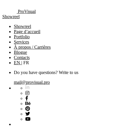
ProVisual
Showreel
Showreel
Page d’accueil
Portfolio
Services
À propos / Carrières
Blogue
Contacts
EN
|
FR
Do you have questions? Write to us
mail@provisual.pro