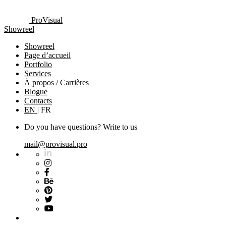
ProVisual
Showreel
Showreel
Page d’accueil
Portfolio
Services
À propos / Carrières
Blogue
Contacts
EN
|
FR
Do you have questions? Write to us
mail@provisual.pro