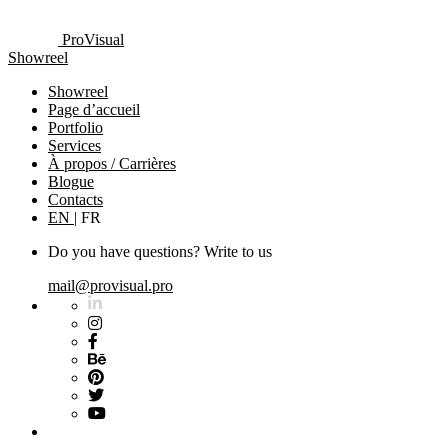
ProVisual
Showreel
Showreel
Page d’accueil
Portfolio
Services
À propos / Carrières
Blogue
Contacts
EN
|
FR
Do you have questions? Write to us
mail@provisual.pro