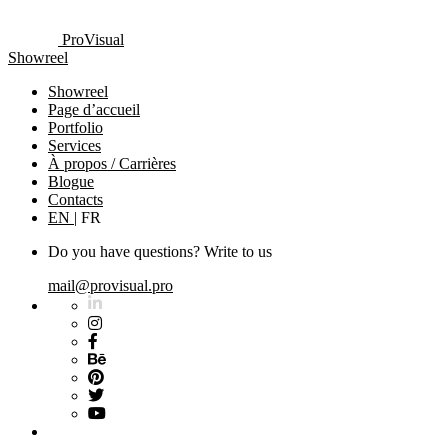
ProVisual
Showreel
Showreel
Page d’accueil
Portfolio
Services
À propos / Carrières
Blogue
Contacts
EN
|
FR
Do you have questions? Write to us
mail@provisual.pro