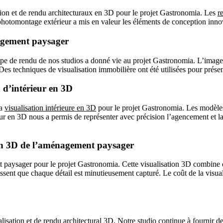
tion et de rendu architecturaux en 3D pour le projet Gastronomia. Les
r
photomontage extérieur a mis en valeur les éléments de conception innov
nagement paysager
uipe de rendu de nos studios a donné vie au projet Gastronomia. L’imag
. Des techniques de visualisation immobilière ont été utilisées pour prése
n d’intérieur en 3D
la
visualisation intérieure en 3D
pour le projet Gastronomia. Les modèles 
ieur en 3D nous a permis de représenter avec précision l’agencement et l
ation 3D de l’aménagement paysager
 paysager pour le projet Gastronomia. Cette visualisation 3D combine
ssent que chaque détail est minutieusement capturé. Le coût de la visualis
isation et de rendu architectural 3D. Notre studio continue à fournir de