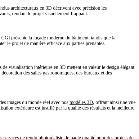
endus architecturaux en 3D
décrivent avec précision les
ants, rendant le projet visuellement frappant.
e CGI présente la façade moderne du bâtiment, tandis que la
nter le projet de manière efficace aux parties prenantes.
de visualisation intérieure en 3D mettent en valeur le design élégant
a décoration des salles gastronomiques, des bureaux et des
 des images du monde réel avec nos
modèles 3D
, offrant ainsi une vue
ation extérieure est justifié par la
qualité des résultats
et la meilleure
s services de rendu photoréaliste de haute qualité pour des projets de