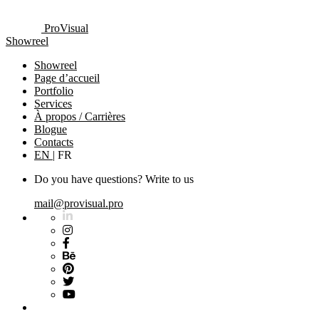
ProVisual
Showreel
Showreel
Page d’accueil
Portfolio
Services
À propos / Carrières
Blogue
Contacts
EN
|
FR
Do you have questions? Write to us
mail@provisual.pro