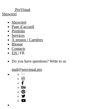
ProVisual
Showreel
Showreel
Page d’accueil
Portfolio
Services
À propos / Carrières
Blogue
Contacts
EN
|
FR
Do you have questions? Write to us
mail@provisual.pro