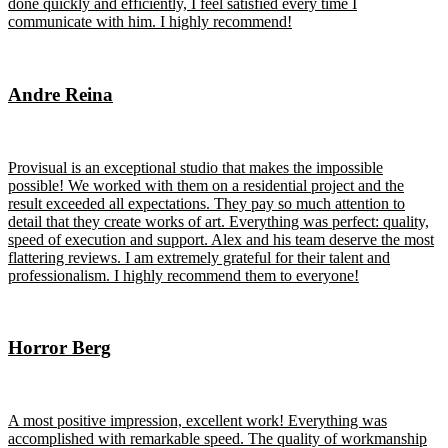
done quickly and efficiently, I feel satisfied every time I
communicate with him. I highly recommend!
Andre Reina
Provisual is an exceptional studio that makes the impossible
possible! We worked with them on a residential project and the
result exceeded all expectations. They pay so much attention to
detail that they create works of art. Everything was perfect: quality,
speed of execution and support. Alex and his team deserve the most
flattering reviews. I am extremely grateful for their talent and
professionalism. I highly recommend them to everyone!
Horror Berg
A most positive impression, excellent work! Everything was
accomplished with remarkable speed. The quality of workmanship