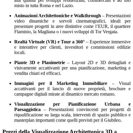
alta qualità per sviluppi residenziali, commerciali e ad uso
misto in tutta Roma e nel Lazio.
Animazioni Architettoniche e Walkthrough
– Presentazioni
video dinamiche e sorvoli cinematografici, ideali per
presentare progetti in aree distintive come l’EUR, il quartiere
Flaminio, la Magliana o i nuovi sviluppi di Tor Vergata.
Realtà Virtuale (VR) e Tour a 360°
– Esperienze immersive
e interattive per clienti, investitori e commissioni edilizie
locali.
Piante 3D e Planimetrie
– Layout 2D e 3D dettagliati e
visivamente accattivanti per una pianificazione, marketing e
vendita chiari ed efficaci.
Immagini per il Marketing Immobiliare
– Visual
accattivanti per il lancio di nuove proprietà, brochure e
campagne digitali mirate al dinamico mercato romano.
Visualizzazione per Pianificazione Urbana e
Paesaggistica
– Presentazioni convincenti per progetti di
riqualificazione su larga scala, interventi di spazio pubblico e
masterplan importanti come quelli previsti per il Giubileo.
Prezzi della Visualizzazione Architettonica 3D a